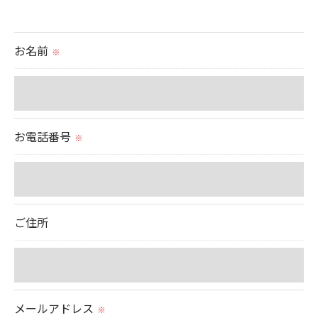
当社ではお客様の同意を得た場合または法令に定め
られた場合を除き、
お名前
※
取得した個人情報を第三者に提供することはいたし
ません。
＜個人情報の委託について＞
お電話番号
※
当社では、利用目的の達成に必要な範囲において、
個人情報を外部に委託する場合があります。
これらの委託先に対しては個人情報保護契約等の措
置をとり、適切な監督を行います。
ご住所
＜個人情報の安全管理＞
当社では、個人情報の漏洩等がなされないよう、適
切に安全管理対策を実施します。
メールアドレス
※