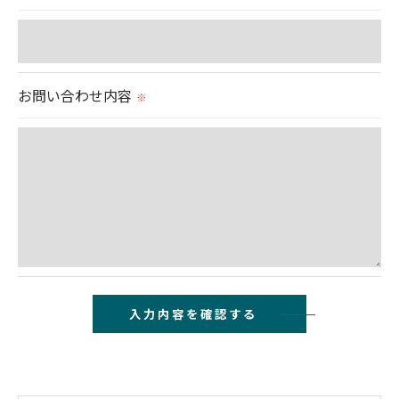
＜個人情報を与えなかった場合に生じる結果＞
必要な情報を頂けない場合は、それに対応した当社
のサービスをご提供できない場合がございますので
お問い合わせ内容
※
予めご了承ください。
＜個人情報の開示･訂正・削除･利用停止の手続につ
いて＞
当社では、お客様の個人情報の開示･訂正･削除・利
用停止の手続を定めさせて頂いております。
ご本人である事を確認のうえ、対応させて頂きま
す。
個人情報の開示･訂正･削除・利用停止の具体的手続
きにつきましては、お電話でお問合せ下さい。