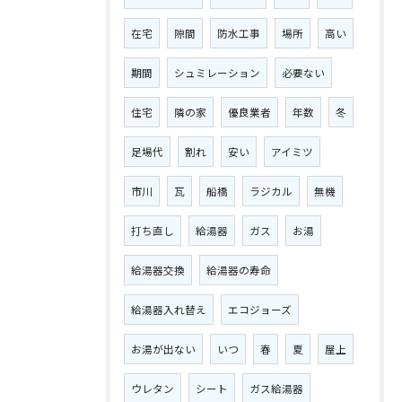
在宅
隙間
防水工事
場所
高い
期間
シュミレーション
必要ない
住宅
隣の家
優良業者
年数
冬
足場代
割れ
安い
アイミツ
市川
瓦
船橋
ラジカル
無機
打ち直し
給湯器
ガス
お湯
給湯器交換
給湯器の寿命
給湯器入れ替え
エコジョーズ
お湯が出ない
いつ
春
夏
屋上
ウレタン
シート
ガス給湯器