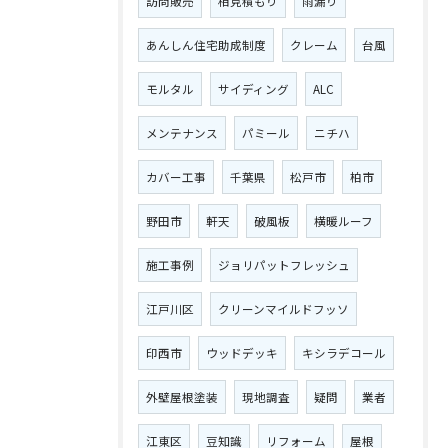
訪問販売
相見積もり
雨漏り
あんしん住宅助成制度
クレーム
台風
モルタル
サイディング
ALC
メンテナンス
パミール
ニチハ
カバー工事
千葉県
松戸市
柏市
野田市
軒天
破風板
横暖ルーフ
施工事例
ジョリパットフレッシュ
江戸川区
クリーンマイルドフッソ
印西市
ウッドデッキ
キシラデコール
外壁屋根塗装
現地調査
疑問
業者
江東区
豆知識
リフォーム
屋根