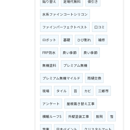
貼り替え
足場代無料
値引き
水系ファインコートシリコン
ファインパーフェクトベスト
口コミ
ロボット
基礎
ひび割れ
補修
FRP防水
良い季節
良い季節
無機塗料
プレミアム無機
プレミアム無機マイルド
雨樋交換
現場
タイル
苔
カビ
三郷市
アンケート
屋根葺き替え工事
横暖ルーフS
外壁塗装工事
脱税
雪
雪害
日本ペイント
クリスタルアート