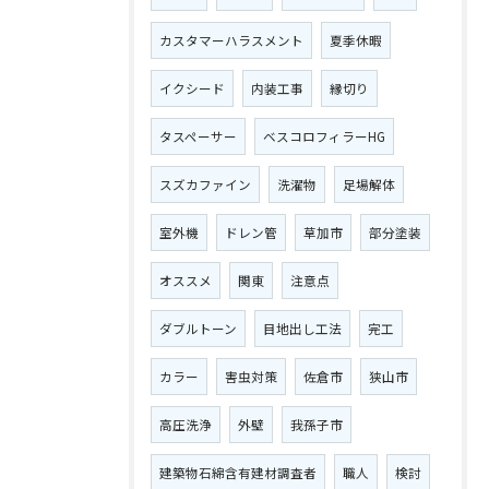
カスタマーハラスメント
夏季休暇
イクシード
内装工事
縁切り
タスペーサー
ベスコロフィラーHG
スズカファイン
洗濯物
足場解体
室外機
ドレン管
草加市
部分塗装
オススメ
関東
注意点
ダブルトーン
目地出し工法
完工
カラー
害虫対策
佐倉市
狭山市
高圧洗浄
外壁
我孫子市
建築物石綿含有建材調査者
職人
検討