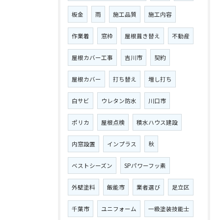
板金
雨
施工品質
施工内容
作業着
窓枠
屋根葺き替え
不動産
屋根カバー工事
吉川市
契約
屋根カバー
打ち替え
増し打ち
白サビ
ウレタン防水
川口市
ポリカ
屋根点検
積水ハウス建設
内窓設置
インプラス
秋
ベストシーズン
SPパワーフッ素
外壁塗料
飯能市
業者選び
足立区
千葉市
ユニフォーム
一級塗装技能士