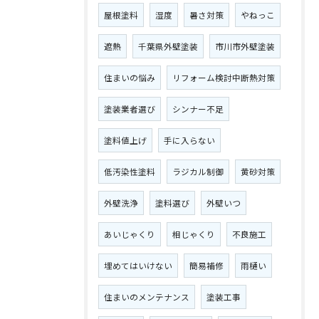
屋根塗料
湿度
暑さ対策
やねっこ
遮熱
千葉県外壁塗装
市川市外壁塗装
住まいの悩み
リフォーム検討中断熱対策
塗装業者選び
シンナー不足
塗料値上げ
手に入らない
低汚染性塗料
ラジカル制御
黄砂対策
外壁洗浄
塗料選び
外壁いつ
あいじゃくり
相じゃくり
不良施工
埋めてはいけない
簡易補修
雨樋い
住まいのメンテナンス
塗装工事