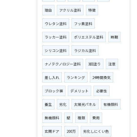
理由
アクリル塗料
特徴
ウレタン塗料
フッ素塗料
ラッカー塗料
ポリエステル塗料
時期
シリコン塗料
ラジカル塗料
ナノテクノロジー塗料
3回塗り
注意
差し入れ
ランキング
24時間換気
ブロック塀
デメリット
必要性
養生
劣化
太陽光パネル
有機顔料
無機顔料
壁
種類
費用
玄関ドア
200万
劣化しにくい色