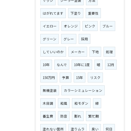
サッシ
シーラー塗装
方法
はがれてます
下塗り
重要性
イエロー
オレンジ
ピンク
ブルー
グリーン
グレー
採用
していいのか
メーカー
下地
処理
10年
なんで
10年に1度
嘘
12月
150万円
予算
15年
リスク
無機塗装
カラーシミュレーション
木目調
和風
和モダン
緑
養生費
防音
膨れ
繁忙期
塗れない箇所
塗りムラ
臭い
何日