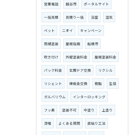
営業電話
越谷市
ポータルサイト
一括見積
見積り一括
浴室
湿気
ペット
ニオイ
キャンペーン
雨樋塗装
屋根指摘
船橋市
吹き付け
外壁塗装料金
屋根塗装料金
パック料金
玄関ドア交換
リクシル
リシェント
棟板金交換
樹脂
生協
ガルバリウム
インターロッキング
フッ素
塗装不可
中塗り
上塗り
漆喰
よくある質問
直貼り工法