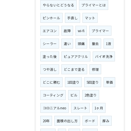
やらないとどうなる
プライマーとは
ピンホール
手直し
マット
エアコン
故障
wi-fi
プライマー
シーラー
違い
頭痛
撤去
1液
塗った後
ピュアアクリル
バイオ洗浄
つや消し
どこまで塗る
修理
どこに頼む
1回塗り
5回塗り
単価
コーティング
ビル
2色塗り
コロニアルneo
スレート
1ヶ月
20年
面積の出し方
ボード
厚み