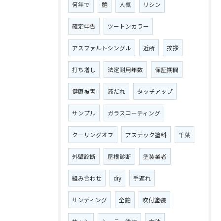
何年で
艶
人気
リシン
確定申告
ツートンカラー
アスファルトシングル
近所
挨拶
打ち増し
法定耐用年数
保証期間
健康被害
液だれ
タッチアップ
サンプル
ガラスコーティング
クーリングオフ
アステック塗料
千葉
外壁診断
屋根診断
塗装業者
組み合わせ
diy
手遅れ
サンディング
全艶
吹付塗装