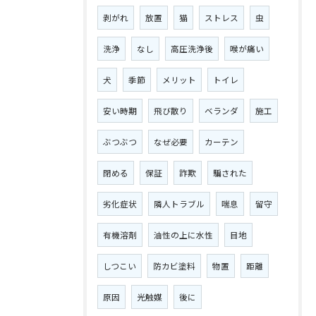
剥がれ
放置
猫
ストレス
虫
洗浄
なし
高圧洗浄後
喉が痛い
犬
季節
メリット
トイレ
安い時期
飛び散り
ベランダ
施工
ぶつぶつ
なぜ必要
カーテン
閉める
保証
詐欺
騙された
劣化症状
隣人トラブル
喘息
留守
有機溶剤
油性の上に水性
目地
しつこい
防カビ塗料
物置
距離
原因
光触媒
後に