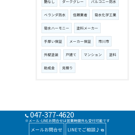
艶なし
ダークグレー
バルコニー防水
ベランダ防水
信頼業者
菊水化学工業
菊水ハーモニー
塗料メーカー
手厚い保証
メーカー保証
市川市
外壁塗装
戸建て
マンション
塗料
助成金
見積り
047-377-4620
※メール･LINEお問合せは営業時間外も受付可能です
メールお問合せ
LINEでご相談♪