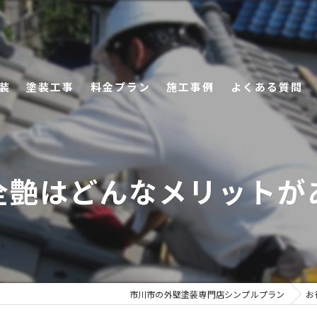
装
塗装工事
料金プラン
施工事例
よくある質問
れないために
マンション・店舗などの外壁塗装
カラーシミュレーション
外壁材別塗料
他社のお見積りをお持ちの方へ
全艶はどんなメリットが
窯業系サイディング
金属系サイディング
樹脂系サイディング
市川市の外壁塗装専門店シンプルプラン
お
木質系サイディング