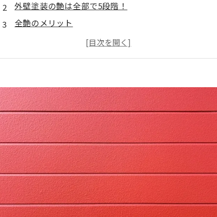
外壁塗装の艶は全部で5段階！
全艶のメリット
新築のような艶めきに仕上がる
耐久年数を長く保てる
汚れが付着しにくい
表面の陰影が深みを演出
艶は永久的ではない。デメリットの把握も重要です。
外壁塗装を全艶で行うなら両面をしっかり認識しよう