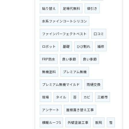
貼り替え
足場代無料
値引き
水系ファインコートシリコン
ファインパーフェクトベスト
口コミ
ロボット
基礎
ひび割れ
補修
FRP防水
良い季節
良い季節
無機塗料
プレミアム無機
プレミアム無機マイルド
雨樋交換
現場
タイル
苔
カビ
三郷市
アンケート
屋根葺き替え工事
横暖ルーフS
外壁塗装工事
脱税
雪