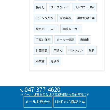
艶なし
ダークグレー
バルコニー防水
ベランダ防水
信頼業者
菊水化学工業
菊水ハーモニー
塗料メーカー
手厚い保証
メーカー保証
市川市
外壁塗装
戸建て
マンション
塗料
助成金
見積り
047-377-4620
※メール･LINEお問合せは営業時間外も受付可能です
メールお問合せ
LINEでご相談♪