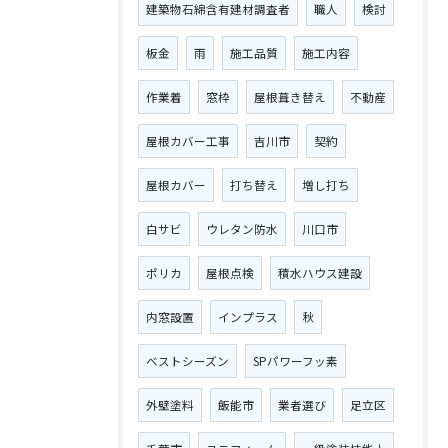
建築物石綿含有建材調査者
職人
検討
板金
雨
施工品質
施工内容
作業着
窓枠
屋根葺き替え
不動産
屋根カバー工事
吉川市
契約
屋根カバー
打ち替え
増し打ち
白サビ
ウレタン防水
川口市
ポリカ
屋根点検
積水ハウス建設
内窓設置
インプラス
秋
ベストシーズン
SPパワーフッ素
外壁塗料
飯能市
業者選び
足立区