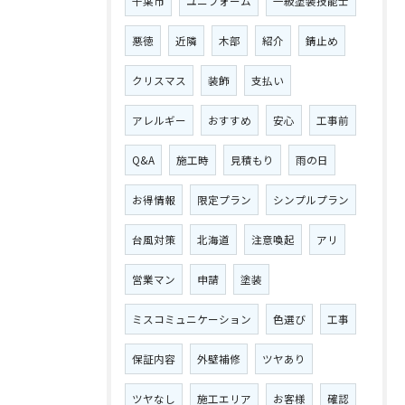
千葉市
ユニフォーム
一級塗装技能士
悪徳
近隣
木部
紹介
錆止め
クリスマス
装飾
支払い
アレルギー
おすすめ
安心
工事前
Q&A
施工時
見積もり
雨の日
お得情報
限定プラン
シンプルプラン
台風対策
北海道
注意喚起
アリ
営業マン
申請
塗装
ミスコミュニケーション
色選び
工事
保証内容
外壁補修
ツヤあり
ツヤなし
施工エリア
お客様
確認