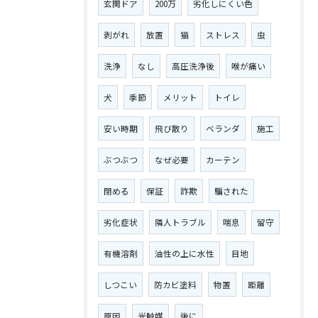
玄関ドア
200万
劣化しにくい色
剥がれ
放置
猫
ストレス
虫
洗浄
なし
高圧洗浄後
喉が痛い
犬
季節
メリット
トイレ
安い時期
飛び散り
ベランダ
施工
ぶつぶつ
なぜ必要
カーテン
閉める
保証
詐欺
騙された
劣化症状
隣人トラブル
喘息
留守
有機溶剤
油性の上に水性
目地
しつこい
防カビ塗料
物置
距離
原因
光触媒
後に