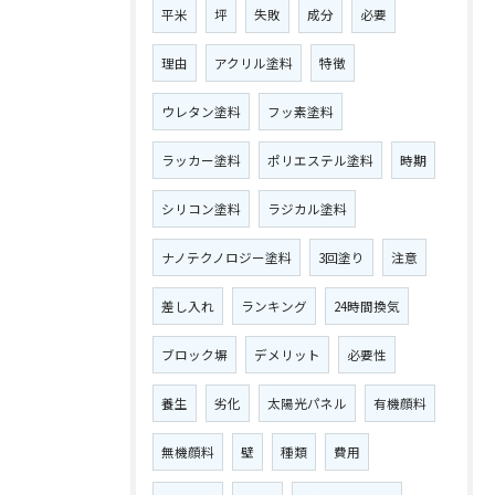
平米
坪
失敗
成分
必要
理由
アクリル塗料
特徴
ウレタン塗料
フッ素塗料
ラッカー塗料
ポリエステル塗料
時期
シリコン塗料
ラジカル塗料
ナノテクノロジー塗料
3回塗り
注意
差し入れ
ランキング
24時間換気
ブロック塀
デメリット
必要性
養生
劣化
太陽光パネル
有機顔料
無機顔料
壁
種類
費用