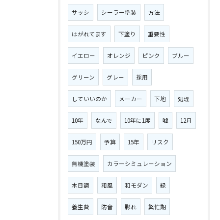
サッシ
シーラー塗装
方法
はがれてます
下塗り
重要性
イエロー
オレンジ
ピンク
ブルー
グリーン
グレー
採用
していいのか
メーカー
下地
処理
10年
なんで
10年に1度
嘘
12月
150万円
予算
15年
リスク
無機塗装
カラーシミュレーション
木目調
和風
和モダン
緑
養生費
防音
膨れ
繁忙期