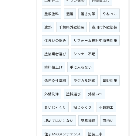
出荷停止
イラン情勢
外壁値上げ
屋根塗料
湿度
暑さ対策
やねっこ
遮熱
千葉県外壁塗装
市川市外壁塗装
住まいの悩み
リフォーム検討中断熱対策
塗装業者選び
シンナー不足
塗料値上げ
手に入らない
低汚染性塗料
ラジカル制御
黄砂対策
外壁洗浄
塗料選び
外壁いつ
あいじゃくり
相じゃくり
不良施工
埋めてはいけない
簡易補修
雨樋い
住まいのメンテナンス
塗装工事