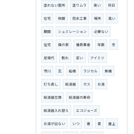
塗れない箇所
塗りムラ
臭い
何日
在宅
隙間
防水工事
場所
高い
期間
シュミレーション
必要ない
住宅
隣の家
優良業者
年数
冬
足場代
割れ
安い
アイミツ
市川
瓦
船橋
ラジカル
無機
打ち直し
給湯器
ガス
お湯
給湯器交換
給湯器の寿命
給湯器入れ替え
エコジョーズ
お湯が出ない
いつ
春
夏
屋上