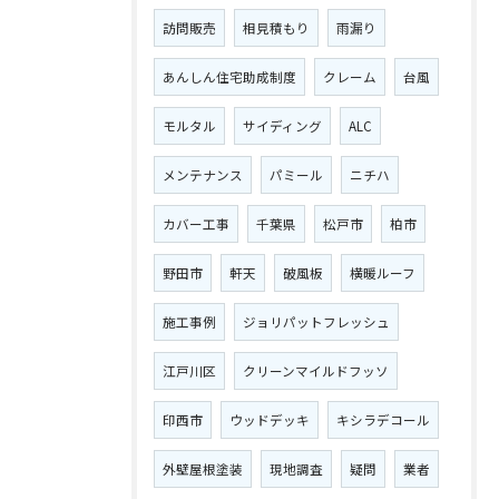
訪問販売
相見積もり
雨漏り
あんしん住宅助成制度
クレーム
台風
モルタル
サイディング
ALC
メンテナンス
パミール
ニチハ
カバー工事
千葉県
松戸市
柏市
野田市
軒天
破風板
横暖ルーフ
施工事例
ジョリパットフレッシュ
江戸川区
クリーンマイルドフッソ
印西市
ウッドデッキ
キシラデコール
外壁屋根塗装
現地調査
疑問
業者