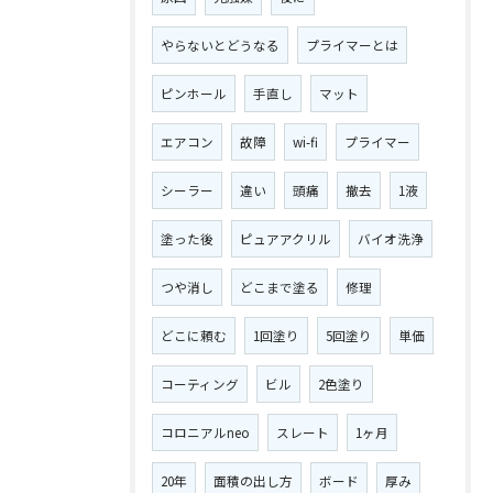
やらないとどうなる
プライマーとは
ピンホール
手直し
マット
エアコン
故障
wi-fi
プライマー
シーラー
違い
頭痛
撤去
1液
塗った後
ピュアアクリル
バイオ洗浄
つや消し
どこまで塗る
修理
どこに頼む
1回塗り
5回塗り
単価
コーティング
ビル
2色塗り
コロニアルneo
スレート
1ヶ月
20年
面積の出し方
ボード
厚み