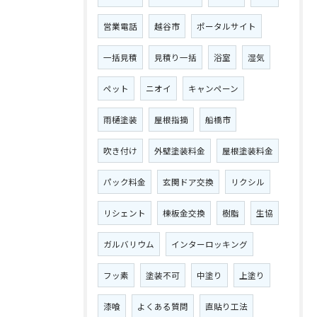
営業電話
越谷市
ポータルサイト
一括見積
見積り一括
浴室
湿気
ペット
ニオイ
キャンペーン
雨樋塗装
屋根指摘
船橋市
吹き付け
外壁塗装料金
屋根塗装料金
パック料金
玄関ドア交換
リクシル
リシェント
棟板金交換
樹脂
生協
ガルバリウム
インターロッキング
フッ素
塗装不可
中塗り
上塗り
漆喰
よくある質問
直貼り工法