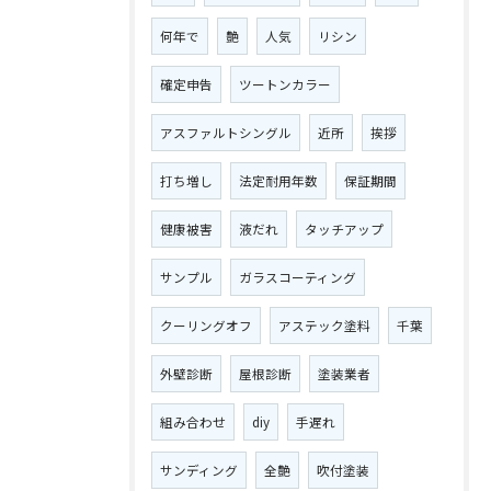
何年で
艶
人気
リシン
確定申告
ツートンカラー
アスファルトシングル
近所
挨拶
打ち増し
法定耐用年数
保証期間
健康被害
液だれ
タッチアップ
サンプル
ガラスコーティング
クーリングオフ
アステック塗料
千葉
外壁診断
屋根診断
塗装業者
組み合わせ
diy
手遅れ
サンディング
全艶
吹付塗装